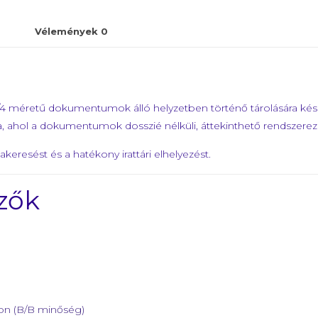
Vélemények
0
/4 méretű dokumentumok álló helyzetben történő tárolására készül
a, ahol a dokumentumok dosszié nélküli, áttekinthető rendszere
szakeresést és a hatékony irattári elhelyezést.
zők
ton (B/B minőség)