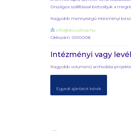
Országos szállítással biztosítjuk a megr
Nagyobb mennyiségű intézményi beszerz
info@docushop.hu
Cikkszám: 0010008
Intézményi vagy levél
Nagyobb volumenű archiválási projektek
Egyedi ajánlatot kérek