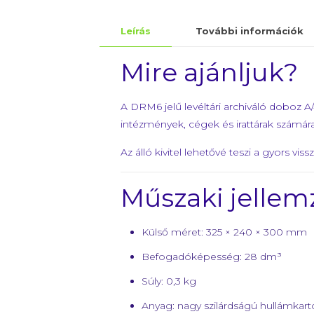
Leírás
További információk
Mire ajánljuk?
A DRM6 jelű levéltári archiváló doboz A
intézmények, cégek és irattárak számár
Az álló kivitel lehetővé teszi a gyors vis
Műszaki jellem
Külső méret: 325 × 240 × 300 mm
Befogadóképesség: 28 dm³
Súly: 0,3 kg
Anyag: nagy szilárdságú hullámkar