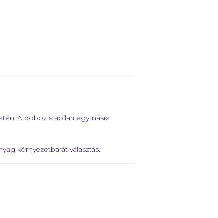
etén. A doboz stabilan egymásra
yag környezetbarát választás.