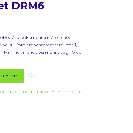
ret DRM6
ó doboz álló dokumentumtároláshoz.
lküli iratok rendszerezésére, stabil,
en. Minimum rendelési mennyiség: 10 db.
a teszem
ória:
Dokumentumkezelés és archiválás