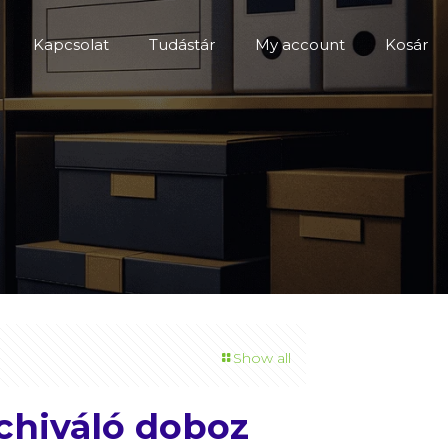
Kapcsolat
Tudástár
My account
Kosár
Show all
rchiváló doboz