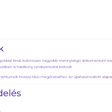
k
 megoldást kínál, különösen nagyobb mennyiségű dokumentum es
yezetben is hatékony rendszerezést biztosít.
mentumok hosszú távú megőrzéséhez. Az újrahasznosított alapan
delés
.