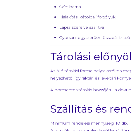
Szín: barna
Kialakítás: kétoldali fogólyuk
Lapra szerelve szállítva
Gyorsan, egyszerűen összeállítható
Tárolási előnyö
Az álló tárolási forma helytakarékos
helyezhető, így raktári és levéltári körn
A pormentes tárolás hozzájárul a doku
Szállítás és ren
Minimum rendelési mennyiség: 10 db.
A termék lapra szerelve kerül kiszállításra