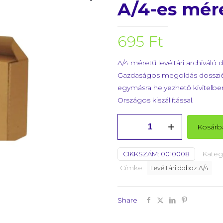
A/4-es mé
695
Ft
A/4 méretű levéltári archivál
Gazdaságos megoldás dosszié né
egymásra helyezhető kivitelb
Országos kiszállítással.
Levéltári
Kosárb
archiváló
doboz
Kateg
CIKKSZÁM:
0010008
A/4-
Címke:
Levéltári doboz A/4
es
méret
DRM6
Share
mennyiség