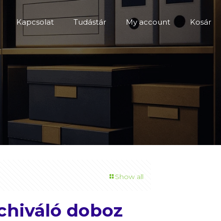
Kapcsolat
Tudástár
My account
Kosár
Show all
rchiváló doboz