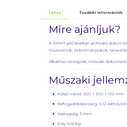
Leírás
További információk
Mire ajánljuk?
A DRM7 jelű levéltári archiváló doboz 
múzeumok, önkormányzatok, tervezőiro
Alkalmas tervrajzok, műszaki dokument
Műszaki jellem
Külső méret: 500 × 300 × 130 mm
Befogadóképesség: 0,12 iratfolyóm
Vastagság: 3 mm
Súly: 0,51 kg