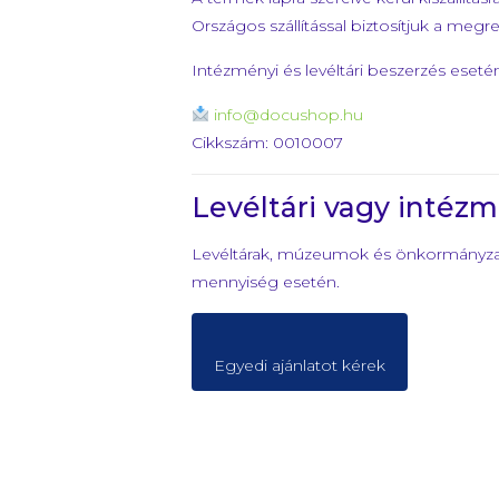
Országos szállítással biztosítjuk a megr
Intézményi és levéltári beszerzés esetén
info@docushop.hu
Cikkszám: 0010007
Levéltári vagy intéz
Levéltárak, múzeumok és önkormányzatok
mennyiség esetén.
Egyedi ajánlatot kérek