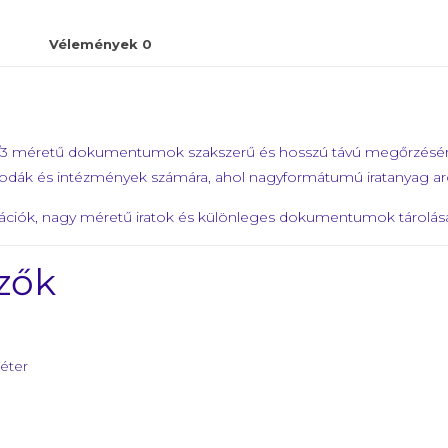
Vélemények
0
A/3 méretű dokumentumok szakszerű és hosszú távú megőrzésére k
dák és intézmények számára, ahol nagyformátumú iratanyag arc
ációk, nagy méretű iratok és különleges dokumentumok tárolásá
zők
éter