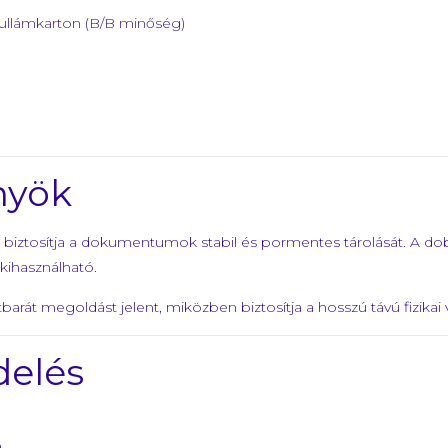
hullámkarton (B/B minőség)
nyök
t biztosítja a dokumentumok stabil és pormentes tárolását. A d
 kihasználható.
barát megoldást jelent, miközben biztosítja a hosszú távú fizikai
delés
.