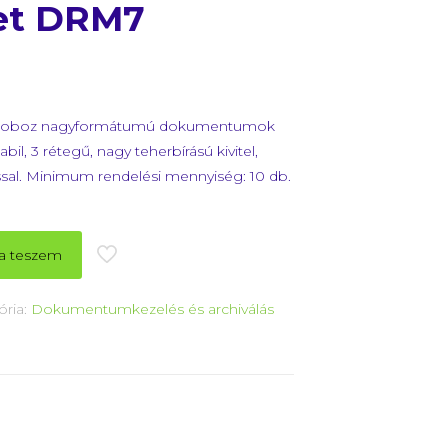
et DRM7
áló doboz nagyformátumú dokumentumok
l, 3 rétegű, nagy teherbírású kivitel,
ssal. Minimum rendelési mennyiség: 10 db.
a teszem
ória:
Dokumentumkezelés és archiválás