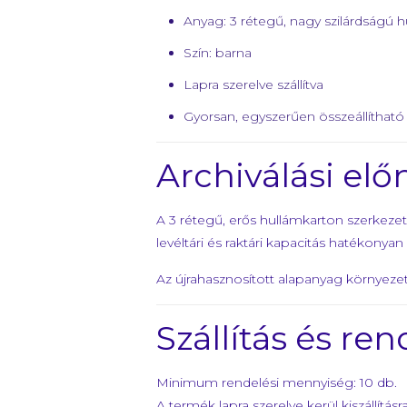
Anyag: 3 rétegű, nagy szilárdságú 
Szín: barna
Lapra szerelve szállítva
Gyorsan, egyszerűen összeállítható
Archiválási elő
A 3 rétegű, erős hullámkarton szerkeze
levéltári és raktári kapacitás hatékonyan
Az újrahasznosított alapanyag környezet
Szállítás és ren
Minimum rendelési mennyiség: 10 db.
A termék lapra szerelve kerül kiszállításra