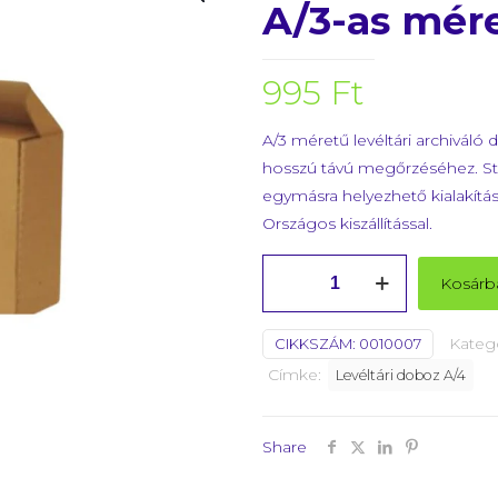
A/3-as mér
995
Ft
A/3 méretű levéltári archiv
hosszú távú megőrzéséhez. Stabi
egymásra helyezhető kialakítá
Országos kiszállítással.
Levéltári
Kosárb
archiváló
doboz
Kateg
CIKKSZÁM:
0010007
A/3-
Címke:
Levéltári doboz A/4
as
méret
DRM7
Share
mennyiség