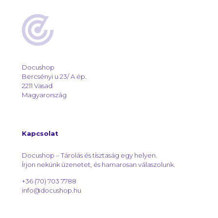
Docushop
Bercsényi u 23/ A ép.
2211 Vasad
Magyarország
Kapcsolat
Docushop – Tárolás és tisztaság egy helyen.
Írjon nekünk üzenetet, és hamarosan válaszolunk.
+36 (70) 703 7788
info@docushop.hu